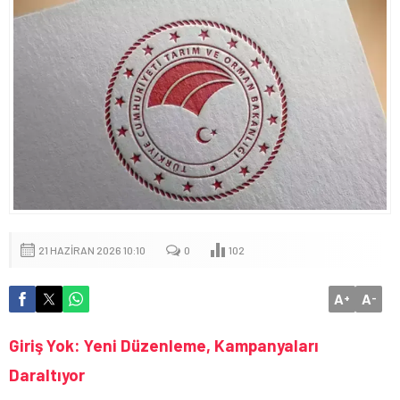
21 HAZIRAN 2026 10:10
0
102
A
A
+
-
Giriş Yok: Yeni Düzenleme, Kampanyaları
Daraltıyor