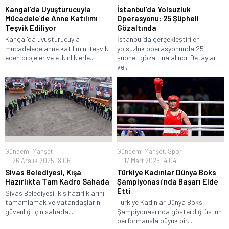
Kangal’da Uyuşturucuyla
İstanbul’da Yolsuzluk
Mücadele’de Anne Katılımı
Operasyonu: 25 Şüpheli
Teşvik Ediliyor
Gözaltında
Kangal'da uyuşturucuyla
İstanbul’da gerçekleştirilen
mücadelede anne katılımını teşvik
yolsuzluk operasyonunda 25
eden projeler ve etkinliklerle...
şüpheli gözaltına alındı. Detaylar
ve...
Gündem
,
Manşet
Gündem
,
Manşet
,
Spor
26 Aralık 2025 18:06
17 Mart 2025 14:04
Sivas Belediyesi, Kışa
Türkiye Kadınlar Dünya Boks
Hazırlıkta Tam Kadro Sahada
Şampiyonası’nda Başarı Elde
Etti
Sivas Belediyesi, kış hazırlıklarını
tamamlamak ve vatandaşların
Türkiye Kadınlar Dünya Boks
güvenliği için sahada...
Şampiyonası'nda gösterdiği üstün
performansla büyük bir...