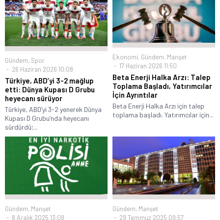
Ekonomi
,
Gündem
,
Manşet
Gündem
,
Spor
17 Haziran 2026 11:50
26 Haziran 2026 10:08
Beta Enerji Halka Arzı: Talep
Türkiye, ABD’yi 3-2 mağlup
Toplama Başladı, Yatırımcılar
etti: Dünya Kupası D Grubu
İçin Ayrıntılar
heyecanı sürüyor
Beta Enerji Halka Arzı için talep
Türkiye, ABD’yi 3-2 yenerek Dünya
toplama başladı. Yatırımcılar için...
Kupası D Grubu’nda heyecanı
sürdürdü;...
Gündem
,
Manşet
Gündem
,
Manşet
8 Aralık 2025 13:08
29 Temmuz 2025 09:57