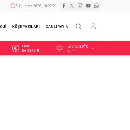
6 Ağustos 2026, 18:22:22
OJİ
KÖŞE YAZILARI
CANLI YAYIN
SIVAS
29°C
ALTIN
6.488,95
AÇIK
BİST
13.798,82
DOLAR
47,5939
EURO
54,9646