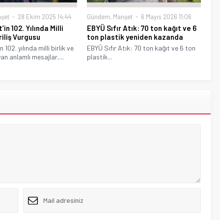
şet
28 Ekim 2025 14:44
Gündem
,
Manşet
6 Mayıs 2026 11:06
in 102. Yılında Milli
EBYÜ Sıfır Atık: 70 ton kağıt ve 6
iriliş Vurgusu
ton plastik yeniden kazanda
 102. yılında milli birlik ve
EBYÜ Sıfır Atık: 70 ton kağıt ve 6 ton
ayan anlamlı mesajlar,...
plastik...