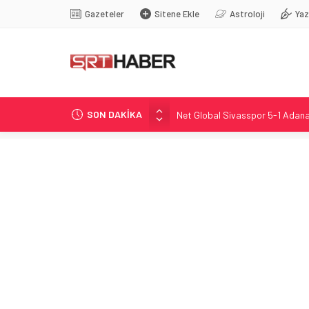
Gazeteler
Sitene Ekle
Astroloji
Yaz
SON DAKİKA
Net Global Sivasspor 5-1 Adana
Sivasspor Göztepe Maçında Ces
Sivasspor-Göztepe maçında sakat
Rıza Çalımbay Sivasspor’da Tekn
MGK’da Güvenlik ve Bölgesel Ge