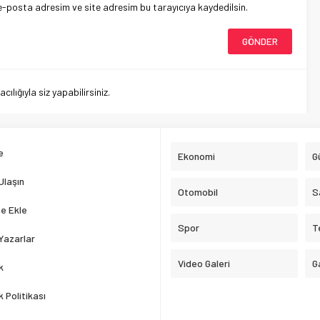
e-posta adresim ve site adresim bu tarayıcıya kaydedilsin.
lığıyla siz yapabilirsiniz.
e
Ekonomi
G
Ulaşın
Otomobil
S
e Ekle
Spor
T
Yazarlar
Video Galeri
G
k
ik Politikası