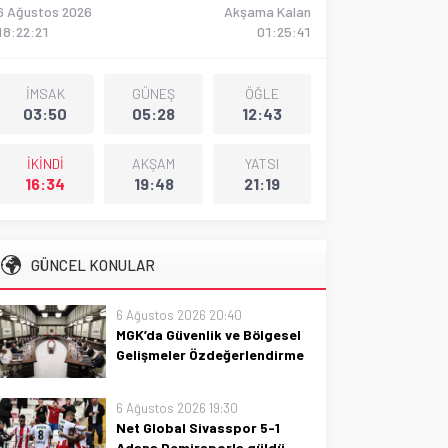
6 Ağustos 2026
Akşama Kalan
18:22:22
01:25:40
İMSAK
GÜNEŞ
ÖĞLE
03:50
05:28
12:43
İKİNDİ
AKŞAM
YATSI
16:34
19:48
21:19
GÜNCEL KONULAR
6 Ağustos 2026 20:40
MGK’da Güvenlik ve Bölgesel
Gelişmeler Özdeğerlendirme
MGK’daki güvenlik önlemleri ve
bölgesel gelişmelerin
6 Ağustos 2026 19:30
özdeğerlendirmesi; stratejik
Net Global Sivasspor 5-1
analiz, riskler ve geleceğe
Adana Demirsporla güldü