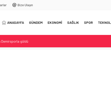
arlar
Bize Ulaşın
ANASAYFA
GÜNDEM
EKONOMİ
SAĞLIK
SPOR
TEKNOL
 Demirsporla güldü
ur Geri Döndü
lıklar hızlı gelişti
ik Direktör
lişmeler Özdeğerlendirme