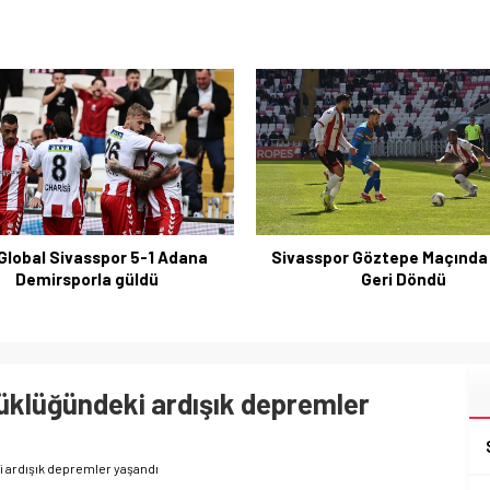
spor Göztepe Maçında Cesur
Sivasspor-Göztepe maçı
Geri Döndü
sakatlıklar hızlı gelişti
yüklüğündeki ardışık depremler
i ardışık depremler yaşandı