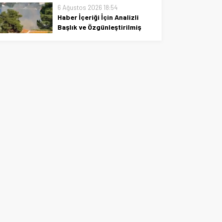
çatısında çıkan yangın anı ve
6 Ağustos 2026 18:54
etkileri, olay anı, güvenlik
Haber İçeriği İçin Analizli
önlemleri ve araştırma süreci
Başlık ve Özgünleştirilmiş
üzerinde kısa bir özet.
Metin
Haber içeriğini analiz eden
etkileyici başlık ve özgün metin
için güvenilir, akıcı özet ve
anahtar noktalarla fark yaratın.