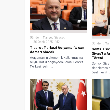
Gündem
,
Manşet
,
Siyaset
30 Ocak 2025 14:12
Gündem
,
Man
Ticaret Merkezi Adıyaman’a can
Şems-i Siva
damarı olacak
Sivas’ta An
Adıyaman'ın ekonomik kalkınmasına
Töreni
büyük katkı sağlayacak olan Ticaret
Şems-i Sivas
Merkezi, şehrin...
derinlemesine
özel mevlit tö