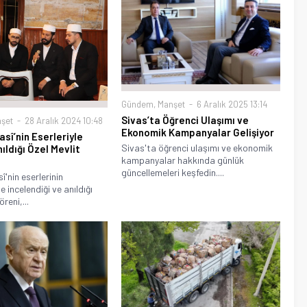
Gündem
,
Manşet
6 Aralık 2025 13:14
Sivas’ta Öğrenci Ulaşımı ve
şet
28 Aralık 2024 10:48
Ekonomik Kampanyalar Gelişiyor
sî’nin Eserleriyle
Sivas'ta öğrenci ulaşımı ve ekonomik
ıldığı Özel Mevlit
kampanyalar hakkında günlük
güncellemeleri keşfedin....
î'nin eserlerinin
 incelendiği ve anıldığı
reni,...