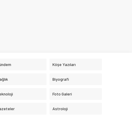
ündem
Köşe Yazıları
ağlık
Biyografi
eknoloji
Foto Galeri
azeteler
Astroloji