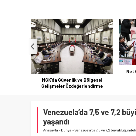
Net Global Sivasspor 5-1 Adana
Sivas
Demirsporla güldü
ölgesel
endirme
Venezuela’da 7,5 ve 7,2 bü
yaşandı
Anasayfa
»
Dünya
»
Venezuela’da 7,5 ve 7,2 büyüklüğündek