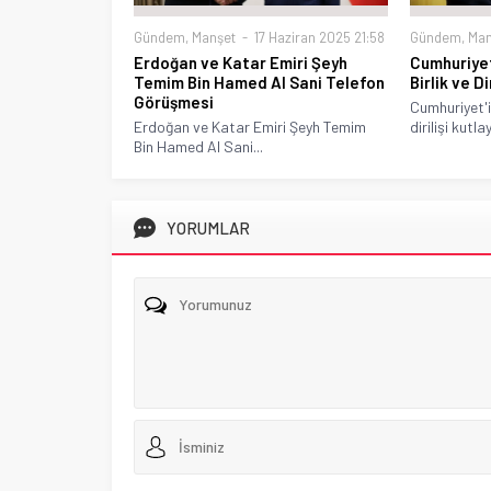
Gündem
,
Manşet
17 Haziran 2025 21:58
Gündem
,
Man
Erdoğan ve Katar Emiri Şeyh
Cumhuriyet’
Temim Bin Hamed Al Sani Telefon
Birlik ve D
Görüşmesi
Cumhuriyet'in
Erdoğan ve Katar Emiri Şeyh Temim
dirilişi kutl
Bin Hamed Al Sani...
YORUMLAR