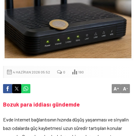
4 HAZIRAN 2026 05:52
0
190
A
A
+
-
Bozuk para iddiası gündemde
Evde internet bağlantısının hızında düşüş yaşanması ve sinyalin
bazı odalarda güç kaybetmesi uzun süredir tartışılan konular