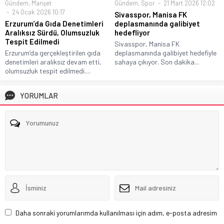
Gündem
,
Manşet
Gündem
,
Spor
21 Mart 2026 12:02
24 Ocak 2026 10:17
Sivasspor, Manisa FK
Erzurum’da Gıda Denetimleri
deplasmanında galibiyet
Aralıksız Sürdü, Olumsuzluk
hedefliyor
Tespit Edilmedi
Sivasspor, Manisa FK
Erzurum’da gerçekleştirilen gıda
deplasmanında galibiyet hedefiyle
denetimleri aralıksız devam etti,
sahaya çıkıyor. Son dakika...
olumsuzluk tespit edilmedi....
YORUMLAR
Daha sonraki yorumlarımda kullanılması için adım, e-posta adresim