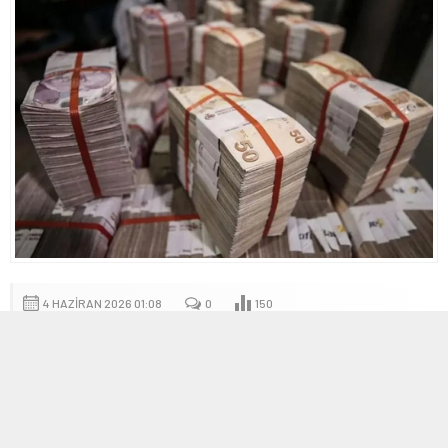
4 HAZIRAN 2026 01:08
0
150
A
A
+
-
Son Dakika: Vergi ve Varlık Barışı Düzenlemeleri
Uzatıldı