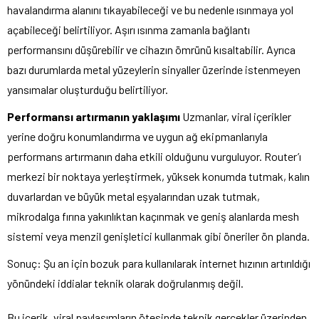
havalandırma alanını tıkayabileceği ve bu nedenle ısınmaya yol
açabileceği belirtiliyor. Aşırı ısınma zamanla bağlantı
performansını düşürebilir ve cihazın ömrünü kısaltabilir. Ayrıca
bazı durumlarda metal yüzeylerin sinyaller üzerinde istenmeyen
yansımalar oluşturduğu belirtiliyor.
Performansı artırmanın yaklaşımı
Uzmanlar, viral içerikler
yerine doğru konumlandırma ve uygun ağ ekipmanlarıyla
performans artırmanın daha etkili olduğunu vurguluyor. Router’ı
merkezi bir noktaya yerleştirmek, yüksek konumda tutmak, kalın
duvarlardan ve büyük metal eşyalarından uzak tutmak,
mikrodalga fırına yakınlıktan kaçınmak ve geniş alanlarda mesh
sistemi veya menzil genişletici kullanmak gibi öneriler ön planda.
Sonuç: Şu an için bozuk para kullanılarak internet hızının artırıldığı
yönündeki iddialar teknik olarak doğrulanmış değil.
Bu içerik, viral paylaşımların ötesinde teknik gerçekler üzerinden