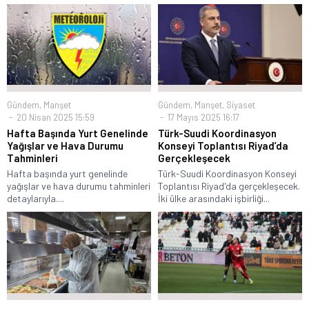
Gündem
,
Manşet
Gündem
,
Manşet
,
Siyaset
20 Nisan 2025 15:59
17 Mayıs 2025 16:17
Hafta Başında Yurt Genelinde
Türk-Suudi Koordinasyon
Yağışlar ve Hava Durumu
Konseyi Toplantısı Riyad’da
Tahminleri
Gerçekleşecek
Hafta başında yurt genelinde
Türk-Suudi Koordinasyon Konseyi
yağışlar ve hava durumu tahminleri
Toplantısı Riyad'da gerçekleşecek.
detaylarıyla....
İki ülke arasındaki işbirliği...