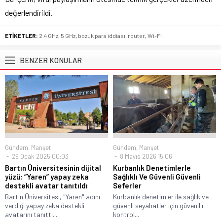
değerlendirildi.
ETİKETLER:
2.4 GHz
,
5 GHz
,
bozuk para iddiası
,
router
,
Wi-Fi
BENZER KONULAR
Gündem
,
Manşet
Gündem
,
Manşet
29 Ocak 2025 00:03
8 Mayıs 2026 15:06
Bartın Üniversitesinin dijital
Kurbanlık Denetimlerle
yüzü: “Yaren” yapay zeka
Sağlıklı Ve Güvenli Güvenli
destekli avatar tanıtıldı
Seferler
Bartın Üniversitesi, "Yaren" adını
Kurbanlık denetimler ile sağlık ve
verdiği yapay zeka destekli
güvenli seyahatler için güvenilir
avatarını tanıttı....
kontrol...