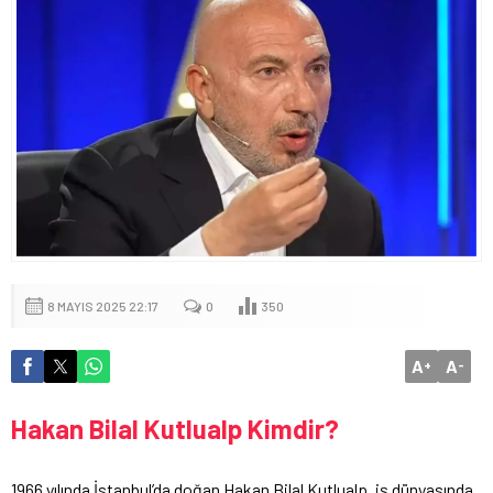
8 MAYIS 2025 22:17
0
350
A
A
+
-
Hakan Bilal Kutlualp Kimdir?
1966 yılında İstanbul’da doğan Hakan Bilal Kutlualp, iş dünyasında