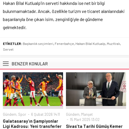
Hakan Bilal Kutlualp’in serveti hakkında ise net bir bilgi
bulunmamaktadır. Ancak, özellikle turizm ve ticaret alanlarındaki
başarılarıyla öne çıkan isim, zenginliğiyle de gündeme
gelmektedir.
ETİKETLER:
Başkanlık seçimleri
,
Fenerbahçe
,
Hakan Bilal Kutlualp
,
Muz Kralı
,
Servet
BENZER KONULAR
Gündem
,
Spor
6 Şubat 2026 14:11
Gündem
,
Manşet
15 Mart 2025 13:02
Galatasaray’ın Şampiyonlar
Ligi Kadrosu: Yeni transferler
Sivas’ta Tarihi Gümüş Kemer