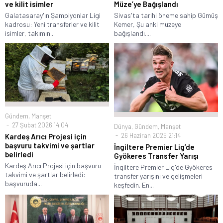
ve kilit isimler
Müze’ye Bağışlandı
Galatasaray'ın Şampiyonlar Ligi
Sivas'ta tarihi öneme sahip Gümüş
kadrosu: Yeni transferler ve kilit
Kemer, Şu anki müzeye
isimler, takımın...
bağışlandı....
Gündem
,
Manşet
27 Şubat 2026 14:04
Dünya
,
Gündem
,
Manşet
26 Haziran 2025 21:14
Kardeş Arıcı Projesi için
başvuru takvimi ve şartlar
İngiltere Premier Lig’de
belirledi
Gyökeres Transfer Yarışı
Kardeş Arıcı Projesi için başvuru
İngiltere Premier Lig'de Gyökeres
takvimi ve şartlar belirledi:
transfer yarışını ve gelişmeleri
başvuruda...
keşfedin. En...