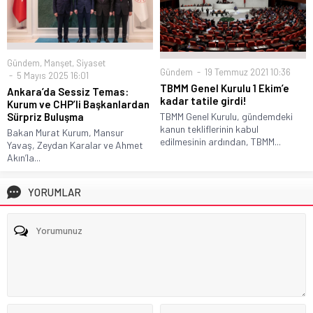
Gündem
,
Manşet
,
Siyaset
Gündem
19 Temmuz 2021 10:36
5 Mayıs 2025 16:01
TBMM Genel Kurulu 1 Ekim’e
Ankara’da Sessiz Temas:
kadar tatile girdi!
Kurum ve CHP’li Başkanlardan
Sürpriz Buluşma
TBMM Genel Kurulu, gündemdeki
kanun tekliflerinin kabul
Bakan Murat Kurum, Mansur
edilmesinin ardından, TBMM...
Yavaş, Zeydan Karalar ve Ahmet
Akın’la...
YORUMLAR