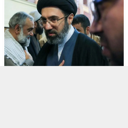
18 HAZIRAN 2026 21:20
0
102
A
A
+
-
İran
dini lideri Mücteba Hamaney, ABD ile imzalanan barış
mutabakatına ilişkin görüşlerini netleştirdi. Hamaney, söz
konusu mutabakatı istemediğini ifade etmekle birlikte,