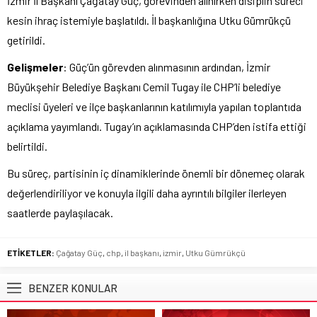
İzmir İl Başkanı Çağatay Güç, görevinden alınırken disiplin süreci
kesin ihraç istemiyle başlatıldı. İl başkanlığına Utku Gümrükçü
getirildi.
Gelişmeler
: Güç’ün görevden alınmasının ardından, İzmir
Büyükşehir Belediye Başkanı Cemil Tugay ile CHP’li belediye
meclisi üyeleri ve ilçe başkanlarının katılımıyla yapılan toplantıda
açıklama yayımlandı. Tugay’ın açıklamasında CHP’den istifa ettiği
belirtildi.
Bu süreç, partisinin iç dinamiklerinde önemli bir dönemeç olarak
değerlendiriliyor ve konuyla ilgili daha ayrıntılı bilgiler ilerleyen
saatlerde paylaşılacak.
ETİKETLER:
Çağatay Güç
,
chp
,
il başkanı
,
izmir
,
Utku Gümrükçü
BENZER KONULAR