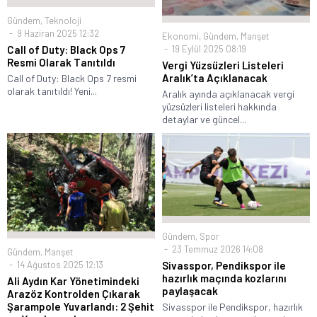
Gündem
,
Teknoloji
9 Haziran 2025 12:32
Ekonomi
,
Gündem
,
Manşet
19 Eylül 2025 08:19
Call of Duty: Black Ops 7
Resmi Olarak Tanıtıldı
Vergi Yüzsüzleri Listeleri
Aralık’ta Açıklanacak
Call of Duty: Black Ops 7 resmi
olarak tanıtıldı! Yeni...
Aralık ayında açıklanacak vergi
yüzsüzleri listeleri hakkında
detaylar ve güncel...
Gündem
,
Spor
23 Temmuz 2026 14:08
Gündem
,
Manşet
14 Ağustos 2025 12:13
Sivasspor, Pendikspor ile
hazırlık maçında kozlarını
Ali Aydın Kar Yönetimindeki
paylaşacak
Arazöz Kontrolden Çıkarak
Şarampole Yuvarlandı: 2 Şehit
Sivasspor ile Pendikspor, hazırlık